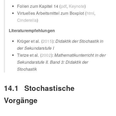
Folien zum Kapitel 14 (
pdf
,
Keynote
)
Virtuelles Arbeitsmittel zum Boxplot (
html
,
Cinderella
)
Literaturempfehlungen
Krüger et al. (
2015
)
:
Didaktik der Stochastik in
der Sekundarstufe I
Tietze et al. (
2002
)
:
Mathematikunterricht in der
Sekundarstufe II. Band 3: Didaktik der
Stochastik
14.1
Stochastische
Vorgänge